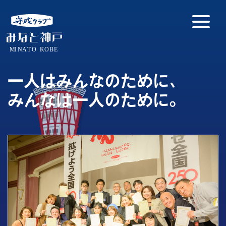
Skip
to
the
content
⼀⼈はみんなのために、
みんなは⼀⼈のために。